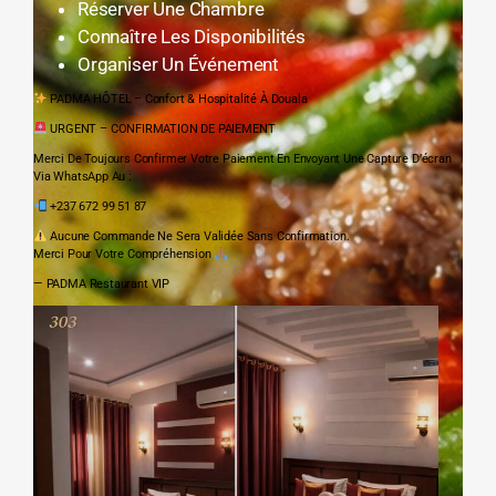
Réserver Une Chambre
Connaître Les Disponibilités
Organiser Un Événement
PADMA HÔTEL – Confort & Hospitalité À Douala
URGENT – CONFIRMATION DE PAIEMENT
Merci De Toujours Confirmer Votre Paiement En Envoyant Une Capture D’écran
Via WhatsApp Au :
+237 672 99 51 87
Aucune Commande Ne Sera Validée Sans Confirmation.
Merci Pour Votre Compréhension
— PADMA Restaurant VIP