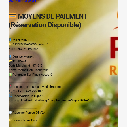
Lost Your Password?
MOYENS DE PAIEMENT
(Réservation Disponible)
MTN MoMo :
*
126
*4*
936583
*Montant#
Nom : HOTEL PADMA
Orange Money :
#150*47#
Code Marchand : 874845
Nom: Padma Hôtel Kanitrans
Paiement Sur Place Accepté
━━━━━━━━━━━━━━━
Localisation : Douala – Nkolmbong
Contact : 672 995 187
Réservation En Ligne :
Https://hotelpadmakolbong.com/recherche-Disponibilite/
━━━━━━━━━━━━━━━
Réponse Rapide 24h/24
Écrivez-Nous Pour :